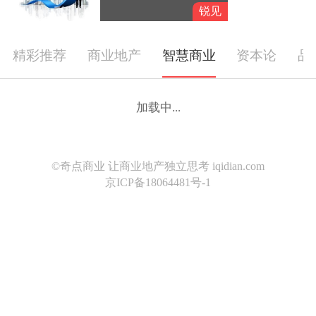
完成年度任务？
锐见
精彩推荐
商业地产
智慧商业
资本论
品
加载中...
©奇点商业 让商业地产独立思考 iqidian.com
京ICP备18064481号-1