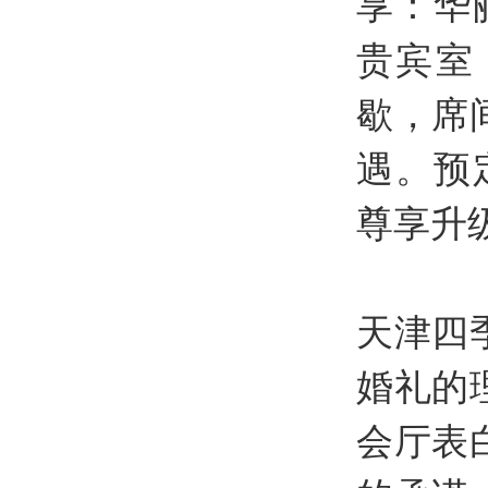
享：华
贵宾室
歇，席
遇。预定
尊享升
天津四
婚礼的
会厅表