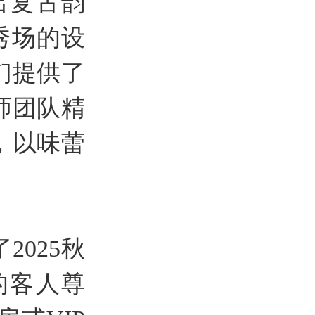
出复古韵
秀场的设
们提供了
师团队精
，以味蕾
025秋
的客人尊