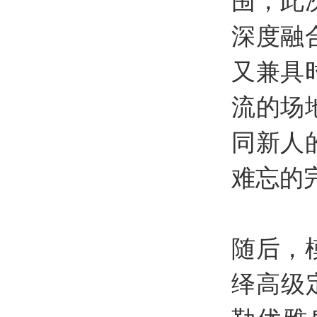
围，此
深度融
又兼具
流的场
同新人
难忘的
随后，
绎高级