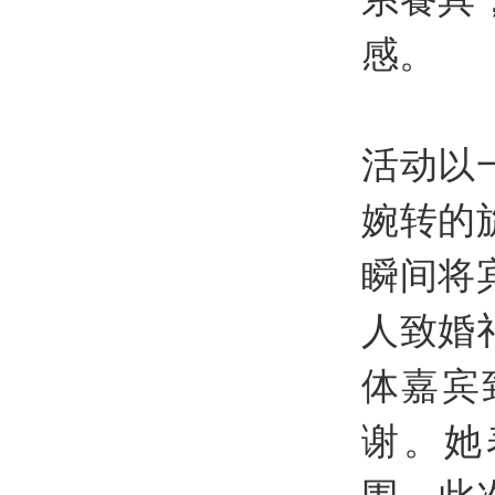
感。
活动以
婉转的
瞬间将
人致婚
体嘉宾
谢。她