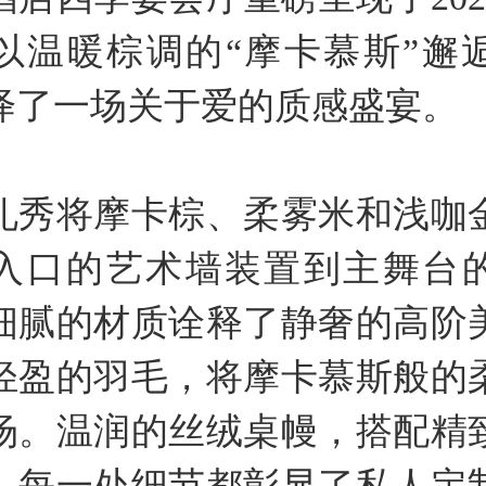
以温暖棕调的“摩卡慕斯”邂
绎了一场关于爱的质感盛宴。
礼秀将摩卡棕、柔雾米和浅咖
入口的艺术墙装置到主舞台
细腻的材质诠释了静奢的高阶
轻盈的羽毛，将摩卡慕斯般的
场。温润的丝绒桌幔，搭配精
，每一处细节都彰显了私人定