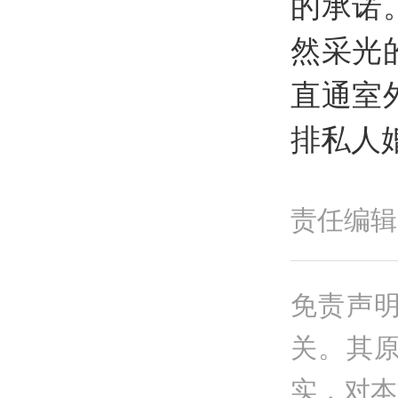
的承诺
然采光
直通室
排私人
责任编辑
免责声
关。其
实，对本