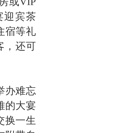
或VIP
宴迎宾茶
住宿等礼
宾客，还可
举办难忘
雅的大宴
交换一生