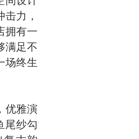
空间设计
冲击力，
店拥有一
够满足不
一场终生
，优雅演
鱼尾纱勾