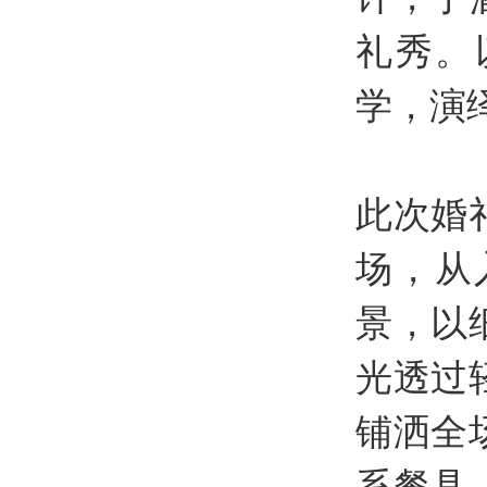
礼秀。
学，演
此次婚
场，从
景，以
光透过
铺洒全
系餐具