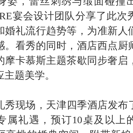
身姿，蕾丝刺绣与缎面碰撞
ARE宴会设计团队分享了此次
和婚礼流行趋势等，为准新人
感。看秀的同时，酒店西点厨
的摩卡慕斯主题茶歇同步奢启
应主题美学。
礼秀现场，天津四季酒店发布了2
专属礼遇，预订10桌及以上