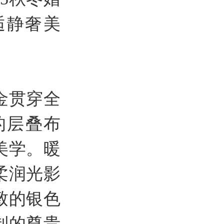
逅静奢美
金贯穿全
的层叠布
美学。暖
柔润光影
致的银色
制的尊贵