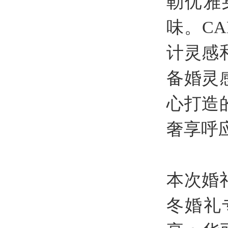
勒优雅
味。C
计灵感
备婚灵
心打造
奢享呼
本次婚
冬婚礼