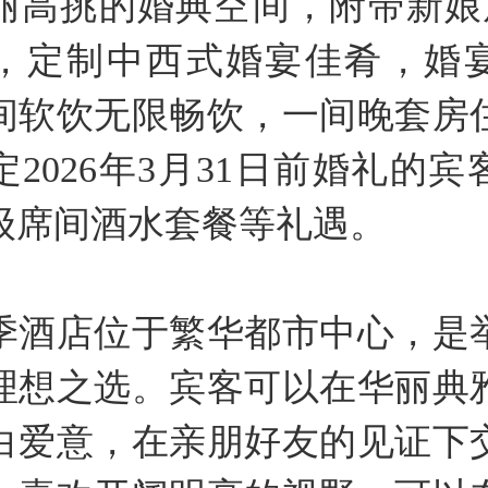
丽高挑的婚典空间，附带新娘房
，定制中西式婚宴佳肴，婚
间软饮无限畅饮，一间晚套房
2026年3月31日前婚礼的
级席间酒水套餐等礼遇。
季酒店位于繁华都市中心，是
理想之选。宾客可以在华丽典
白爱意，在亲朋好友的见证下