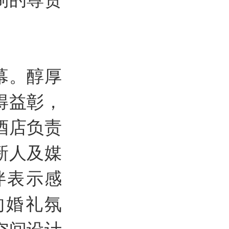
幕。醇厚
得益彰，
酒店负责
新人及媒
伴表示感
的婚礼氛